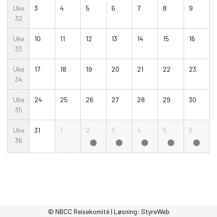
Uke
3
4
5
6
7
8
9
32
Uke
10
11
12
13
14
15
16
33
Uke
17
18
19
20
21
22
23
34
Uke
24
25
26
27
28
29
30
35
Uke
31
1
2
3
4
5
6
36
© NBCC Reisekomité | Løsning:
StyreWeb