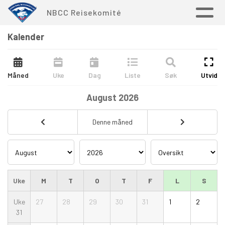
NBCC Reisekomité
Kalender
Måned
Uke
Dag
Liste
Søk
Utvid
August
2026
Denne måned
Uke
M
T
O
T
F
L
S
Uke
27
28
29
30
31
1
2
31