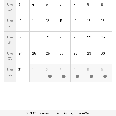
Uke
3
4
5
6
7
8
9
32
Uke
10
11
12
13
14
15
16
33
Uke
17
18
19
20
21
22
23
34
Uke
24
25
26
27
28
29
30
35
Uke
31
1
2
3
4
5
6
36
© NBCC Reisekomité | Løsning:
StyreWeb