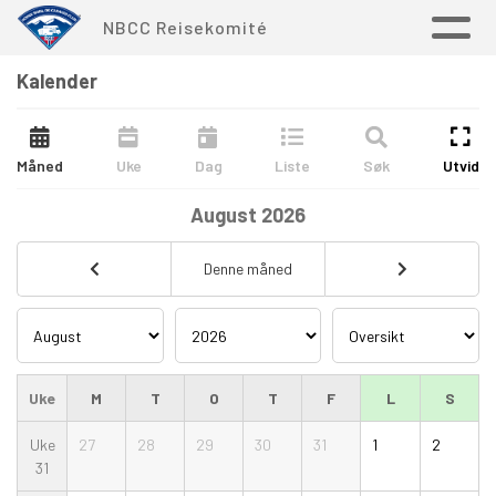
NBCC Reisekomité
Kalender
Måned
Uke
Dag
Liste
Søk
Utvid
August
2026
Denne måned
Uke
M
T
O
T
F
L
S
Uke
27
28
29
30
31
1
2
31