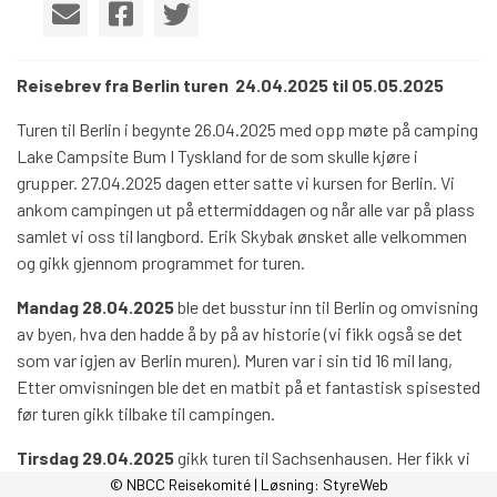
Reisebrev fra Berlin turen 24.04.2025 til 05.05.2025
Turen til Berlin i begynte 26.04.2025 med opp møte på camping
Lake Campsite Bum I Tyskland for de som skulle kjøre i
grupper. 27.04.2025 dagen etter satte vi kursen for Berlin. Vi
ankom campingen ut på ettermiddagen og når alle var på plass
samlet vi oss til langbord. Erik Skybak ønsket alle velkommen
og gikk gjennom programmet for turen.
Mandag 28.04.2025
ble det busstur inn til Berlin og omvisning
av byen, hva den hadde å by på av historie (vi fikk også se det
som var igjen av Berlin muren). Muren var i sin tid 16 mil lang,
Etter omvisningen ble det en matbit på et fantastisk spisested
før turen gikk tilbake til campingen.
Tirsdag 29.04.2025
gikk turen til Sachsenhausen. Her fikk vi
omvisning med norsk talende guid og historien om norske
© NBCC Reisekomité | Løsning:
StyreWeb